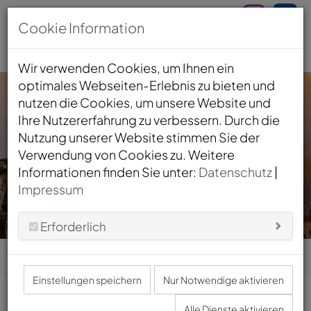
Cookie Information
Wir verwenden Cookies, um Ihnen ein
optimales Webseiten-Erlebnis zu bieten und
nutzen die Cookies, um unsere Website und
Ihre Nutzererfahrung zu verbessern. Durch die
Tracht und Tradition
Nutzung unserer Website stimmen Sie der
Verwendung von Cookies zu. Weitere
Informationen finden Sie unter:
Datenschutz
|
Mehr erfahren
Impressum
0
Erforderlich
E-
HOME
Einstellungen speichern
Nur Notwendige aktivieren
Alle Dienste aktivieren