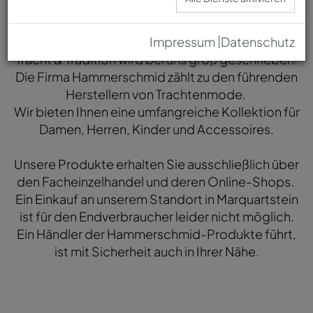
Herzlich Willkommen
Impressum
Datenschutz
Tracht & Tradition wird bei uns groß geschrieben!
Die Firma Hammerschmid zählt zu den führenden
Herstellern von Trachtenmode.
Wir bieten Ihnen eine umfangreiche Kollektion für
Damen, Herren, Kinder und Accessoires.​
Unsere Produkte erhalten Sie ausschließlich über
den Facheinzelhandel und deren Online-Shops.
Ein Einkauf an unserem Standort in Marquartstein
ist für den Endverbraucher leider nicht möglich.
Ein Händler der Hammerschmid-Produkte führt,
ist mit Sicherheit auch in Ihrer Nähe.